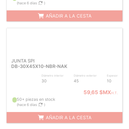
(
hace 6 días
)
AÑADIR A LA CESTA
JUNTA SPI
DB-30X45X10-NBR-NAK
Diámetro interior
Diámetro exterior
Espesor
30
45
10
59,65 $MX
H.T.
50+ piezas en stock
(
hace 6 días
)
AÑADIR A LA CESTA