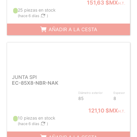
151,63 $MX
H.T.
25 piezas en stock
(
hace 6 días
)
AÑADIR A LA CESTA
JUNTA SPI
EC-85X8-NBR-NAK
Diámetro exterior
Espesor
85
8
121,10 $MX
H.T.
10 piezas en stock
(
hace 6 días
)