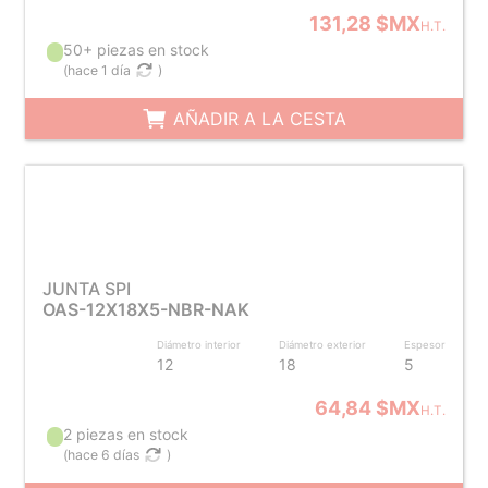
131,28 $MX
H.T.
50+ piezas en stock
(
hace 1 día
)
AÑADIR A LA CESTA
JUNTA SPI
OAS-12X18X5-NBR-NAK
Diámetro interior
Diámetro exterior
Espesor
12
18
5
64,84 $MX
H.T.
2 piezas en stock
(
hace 6 días
)