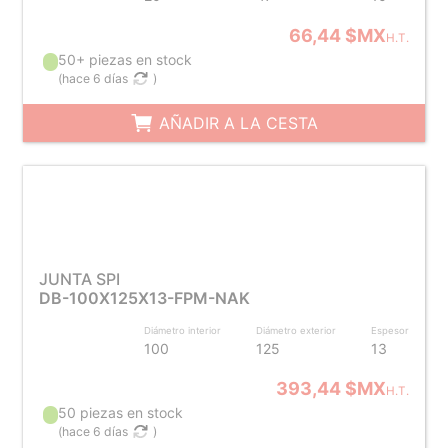
66,44 $MX
H.T.
50+ piezas en stock
(
hace 6 días
)
AÑADIR A LA CESTA
JUNTA SPI
DB-100X125X13-FPM-NAK
Diámetro interior
Diámetro exterior
Espesor
100
125
13
393,44 $MX
H.T.
50 piezas en stock
(
hace 6 días
)