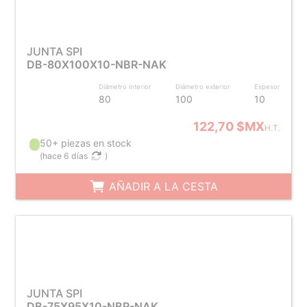
JUNTA SPI
DB-80X100X10-NBR-NAK
Diámetro interior
Diámetro exterior
Espesor
80
100
10
122,70 $MX
H.T.
50+ piezas en stock
(
hace 6 días
)
AÑADIR A LA CESTA
JUNTA SPI
DB-75X95X10-NBR-NAK