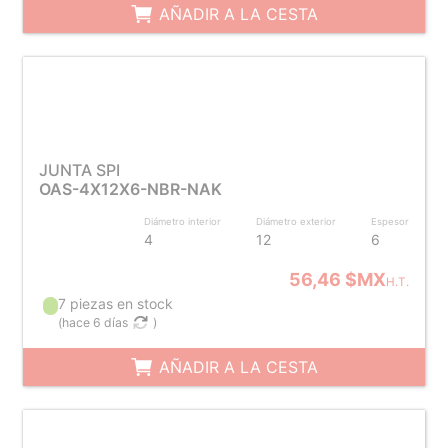
AÑADIR A LA CESTA
JUNTA SPI
OAS-4X12X6-NBR-NAK
Diámetro interior
Diámetro exterior
Espesor
4
12
6
56,46 $MX
H.T.
7 piezas en stock
(
hace 6 días
)
AÑADIR A LA CESTA