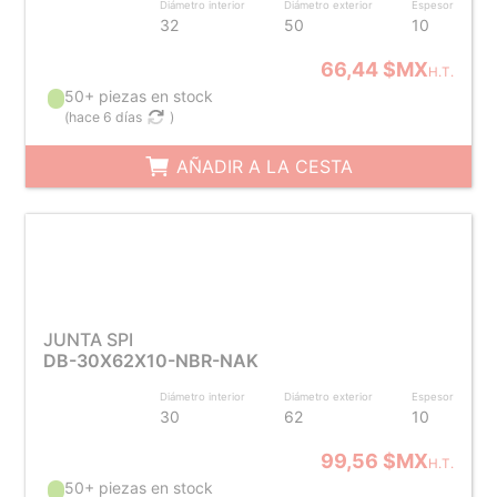
Diámetro interior
Diámetro exterior
Espesor
32
50
10
66,44 $MX
H.T.
50+ piezas en stock
(
hace 6 días
)
AÑADIR A LA CESTA
JUNTA SPI
DB-30X62X10-NBR-NAK
Diámetro interior
Diámetro exterior
Espesor
30
62
10
99,56 $MX
H.T.
50+ piezas en stock