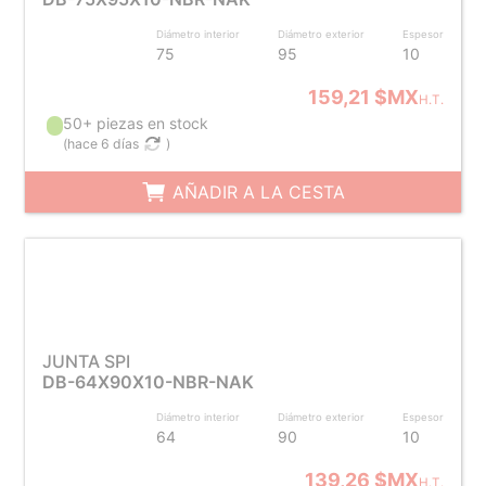
Diámetro interior
Diámetro exterior
Espesor
75
95
10
159,21 $MX
H.T.
50+ piezas en stock
(
hace 6 días
)
AÑADIR A LA CESTA
JUNTA SPI
DB-64X90X10-NBR-NAK
Diámetro interior
Diámetro exterior
Espesor
64
90
10
139,26 $MX
H.T.