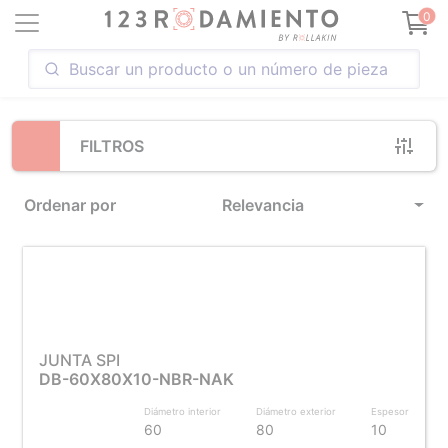
Loading...
0
FILTROS
Ordenar por
Relevancia
JUNTA SPI
DB-60X80X10-NBR-NAK
Diámetro interior
Diámetro exterior
Espesor
60
80
10