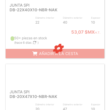
JUNTA SPI
DB-22X40X10-NBR-NAK
Diámetro interior
Diámetro exterior
Espesor
22
40
10
53,07 $MX
H.T.
50+ piezas en stock
(
hace 6 días
)
AÑADIR A LA CESTA
JUNTA SPI
DB-20X47X10-NBR-NAK
Diámetro interior
Diámetro exterior
Espesor
20
47
10