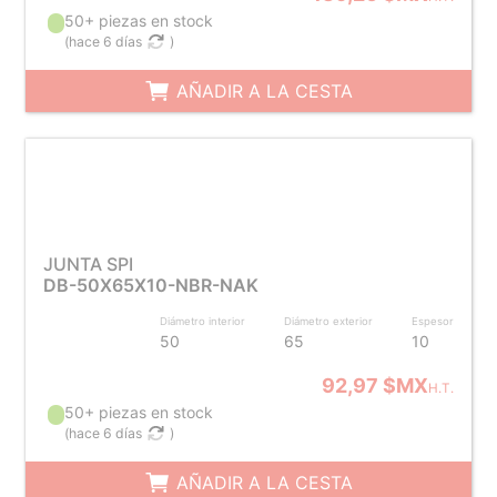
50+ piezas en stock
(
hace 6 días
)
AÑADIR A LA CESTA
JUNTA SPI
DB-50X65X10-NBR-NAK
Diámetro interior
Diámetro exterior
Espesor
50
65
10
92,97 $MX
H.T.
50+ piezas en stock
(
hace 6 días
)
AÑADIR A LA CESTA