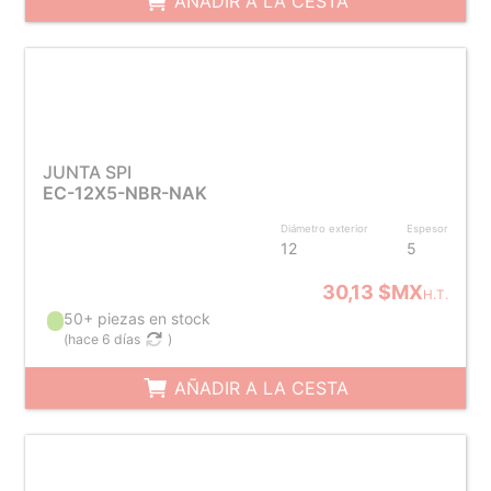
AÑADIR A LA CESTA
JUNTA SPI
EC-12X5-NBR-NAK
Diámetro exterior
Espesor
12
5
30,13 $MX
H.T.
50+ piezas en stock
(
hace 6 días
)
AÑADIR A LA CESTA