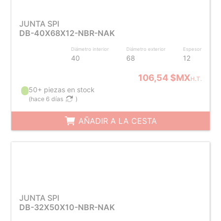
JUNTA SPI
DB-40X68X12-NBR-NAK
Diámetro interior
Diámetro exterior
Espesor
40
68
12
106,54 $MX
H.T.
50+ piezas en stock
(
hace 6 días
)
AÑADIR A LA CESTA
JUNTA SPI
DB-32X50X10-NBR-NAK