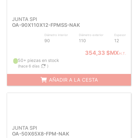
JUNTA SPI
OA-90X110X12-FPMSS-NAK
Diámetro interior
Diámetro exterior
Espesor
90
110
12
354,33 $MX
H.T.
50+ piezas en stock
(
hace 6 días
)
AÑADIR A LA CESTA
JUNTA SPI
OA-50X65X8-FPM-NAK