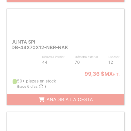
JUNTA SPI
DB-44X70X12-NBR-NAK
Diámetro interior
Diámetro exterior
Espesor
44
70
12
99,36 $MX
H.T.
50+ piezas en stock
(
hace 6 días
)
AÑADIR A LA CESTA