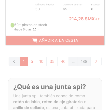
Diámetro interior
Diámetro exterior
Espesor
50
65
8
214,28 $MX
H.T.
50+ piezas en stock
(
hace 6 días
)
AÑADIR A LA CESTA
1
5
10
35
40
...
188
¿Qué es una junta spi?
Una junta spi, también conocido como
retén de labio
,
retén de eje giratorio
o
anillo de sellado
, es una junta utilizada para