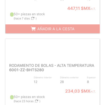
447,11 $MX
H.T.
50+ piezas en stock
(
hace 7 días
)
AÑADIR A LA CESTA
RODAMIENTO DE BOLAS - ALTA TEMPERATURA
6001-ZZ-BHTS280
Diámetro interior
Diámetro exterior
Espesor
12
28
8
234,03 $MX
H.T.
50+ piezas en stock
(
hace 23 horas
)