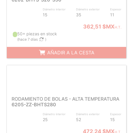
Diámetro interior
Diámetro exterior
Espesor
15
35
11
362,51 $MX
H.T.
50+ piezas en stock
(
hace 7 días
)
AÑADIR A LA CESTA
RODAMIENTO DE BOLAS - ALTA TEMPERATURA
6205-ZZ-BHTS280
Diámetro interior
Diámetro exterior
Espesor
25
52
15
472,24 $MX
H.T.