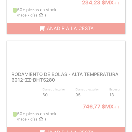
234,23 $MX
H.T.
50+ piezas en stock
(
hace 7 días
)
AÑADIR A LA CESTA
RODAMIENTO DE BOLAS - ALTA TEMPERATURA
6012-ZZ-BHTS280
Diámetro interior
Diámetro exterior
Espesor
60
95
18
746,77 $MX
H.T.
50+ piezas en stock
(
hace 7 días
)