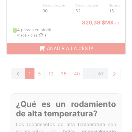
Diámetro interior
Diámetro exterior
Espesor
30
62
16
820,39 $MX
H.T.
4 piezas en stock
(
hace 7 días
)
AÑADIR A LA CESTA
1
5
10
35
40
...
57
¿Qué es un rodamiento
de alta temperatura?
Los rodamientos de alta temperatura son
rodamientos de bolas
especialmente