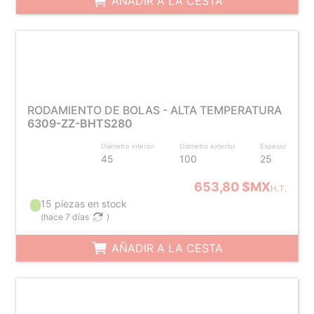
AÑADIR A LA CESTA
RODAMIENTO DE BOLAS - ALTA TEMPERATURA
6309-ZZ-BHTS280
Diámetro interior
Diámetro exterior
Espesor
45
100
25
653,80 $MX
H.T.
15 piezas en stock
(
hace 7 días
)
AÑADIR A LA CESTA