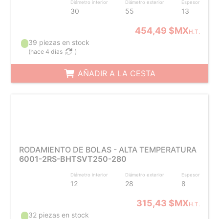
Diámetro interior
Diámetro exterior
Espesor
30
55
13
454,49 $MX
H.T.
39 piezas en stock
(
hace 4 días
)
AÑADIR A LA CESTA
RODAMIENTO DE BOLAS - ALTA TEMPERATURA
6001-2RS-BHTSVT250-280
Diámetro interior
Diámetro exterior
Espesor
12
28
8
315,43 $MX
H.T.
32 piezas en stock