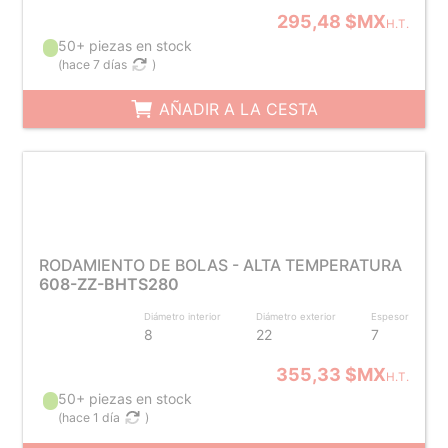
295,48 $MX
H.T.
50+ piezas en stock
(
hace 7 días
)
AÑADIR A LA CESTA
RODAMIENTO DE BOLAS - ALTA TEMPERATURA
608-ZZ-BHTS280
Diámetro interior
Diámetro exterior
Espesor
8
22
7
355,33 $MX
H.T.
50+ piezas en stock
(
hace 1 día
)