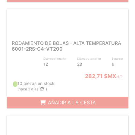
RODAMIENTO DE BOLAS - ALTA TEMPERATURA
6001-2RS-C4-VT200
Diámetro interior
Diámetro exterior
Espesor
12
28
8
282,71 $MX
H.T.
10 piezas en stock
(
hace 2 días
)
AÑADIR A LA CESTA