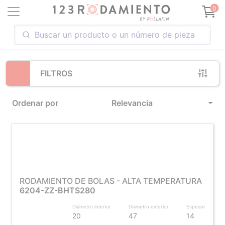
Loading...
0
FILTROS
Ordenar por
Relevancia
RODAMIENTO DE BOLAS - ALTA TEMPERATURA
6204-ZZ-BHTS280
Diámetro interior
Diámetro exterior
Espesor
20
47
14