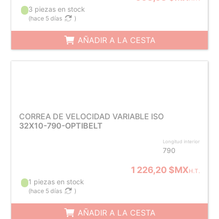
3 piezas en stock
(
hace 5 días
)
AÑADIR A LA CESTA
CORREA DE VELOCIDAD VARIABLE ISO
32X10-790-OPTIBELT
Longitud interior
790
1 226,20 $MX
H.T.
1 piezas en stock
(
hace 5 días
)
AÑADIR A LA CESTA