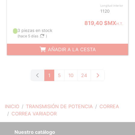
Longitud interior
1120
819,40 $MX
H.T.
3 piezas en stock
(
hace 5 días
)
AÑADIR A LA CESTA
1
5
10
24
INICIO
TRANSMISIÓN DE POTENCIA
CORREA
CORREA VARIADOR
Nuestro catálogo