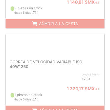
1 140,81 $MX
H.T.
3 piezas en stock
(
hace 5 días
)
AÑADIR A LA CESTA
CORREA DE VELOCIDAD VARIABLE ISO
40W1250
Longitud interior
1250
1 320,17 $MX
H.T.
1 piezas en stock
(
hace 5 días
)