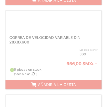
AÑADIR A LA CESTA
CORREA DE VELOCIDAD VARIABLE DIN
28X8X600
Longitud interior
600
656,00 $MX
H.T.
6 piezas en stock
(
hace 5 días
)
AÑADIR A LA CESTA