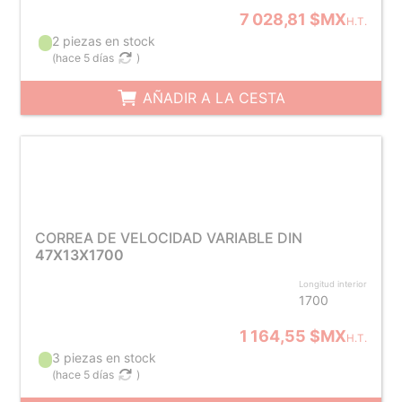
7 028,81 $MX
H.T.
2 piezas en stock
(
hace 5 días
)
AÑADIR A LA CESTA
CORREA DE VELOCIDAD VARIABLE DIN
47X13X1700
Longitud interior
1700
1 164,55 $MX
H.T.
3 piezas en stock
(
hace 5 días
)