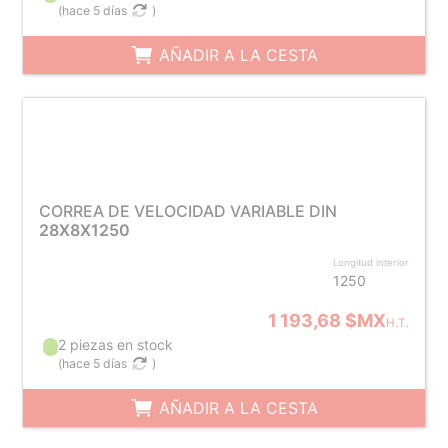
(
hace 5 días
)
AÑADIR A LA CESTA
CORREA DE VELOCIDAD VARIABLE DIN
28X8X1250
Longitud interior
1250
1 193,68 $MX
H.T.
2 piezas en stock
(
hace 5 días
)
AÑADIR A LA CESTA