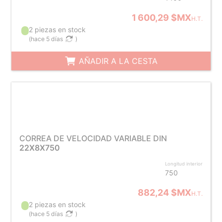
1 600,29 $MX
H.T.
2 piezas en stock
(
hace 5 días
)
AÑADIR A LA CESTA
CORREA DE VELOCIDAD VARIABLE DIN
22X8X750
Longitud interior
750
882,24 $MX
H.T.
2 piezas en stock
(
hace 5 días
)