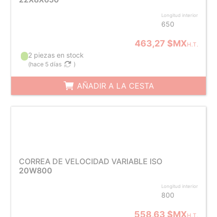
Longitud interior
650
463,27 $MX
H.T.
2 piezas en stock
(
hace 5 días
)
AÑADIR A LA CESTA
CORREA DE VELOCIDAD VARIABLE ISO
20W800
Longitud interior
800
558,63 $MX
H.T.