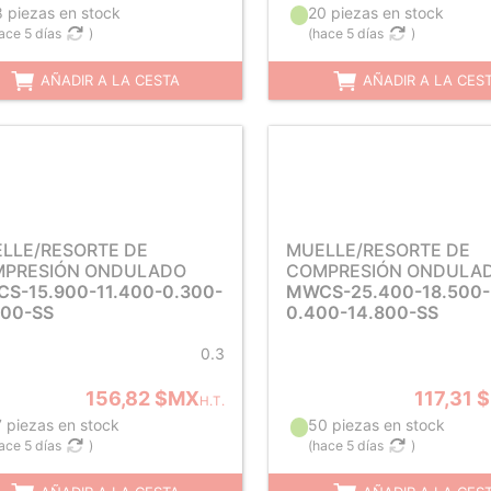
8 piezas en stock
20 piezas en stock
ace 5 días
)
(
hace 5 días
)
AÑADIR A LA CESTA
AÑADIR A LA CES
LLE/RESORTE DE
MUELLE/RESORTE DE
PRESIÓN ONDULADO
COMPRESIÓN ONDULA
S-15.900-11.400-0.300-
MWCS-25.400-18.500-
700-SS
0.400-14.800-SS
0.3
156,82 $MX
117,31 
H.T.
7 piezas en stock
50 piezas en stock
ace 5 días
)
(
hace 5 días
)