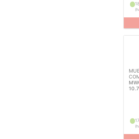
1
(
h
MUE
COM
MWC
10.
1
(
h