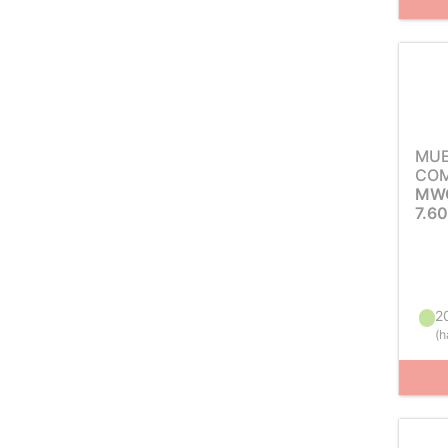
MUE
COM
MWC
7.6
2
(
h