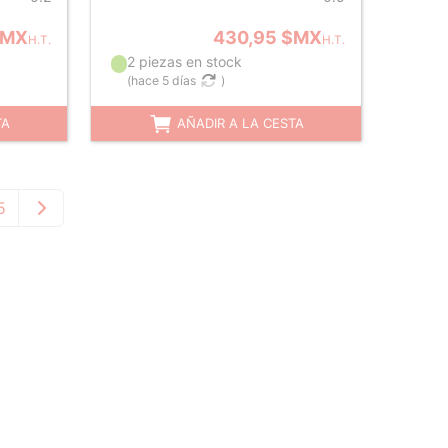
$MX
430,95 $MX
H.T.
H.T.
2 piezas en stock
(
hace 5 días
)
TA
AÑADIR A LA CESTA
5