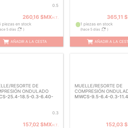
0.5
260,16 $MX
365,11 
H.T.
4 piezas en stock
1 piezas en stock
ace 5 días
)
(
hace 5 días
)
AÑADIR A LA CESTA
AÑADIR A LA CES
LLE/RESORTE DE
MUELLE/RESORTE DE
PRESIÓN ONDULADO
COMPRESIÓN ONDULA
S-25.4-18.5-0.3-6.40-
MWCS-9.5-6.4-0.3-11.
0.3
157,02 $MX
152,03 
H.T.