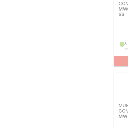
COM
MWC
SS
8
(
h
MUE
COM
MW0