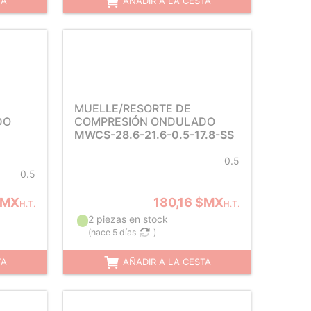
TA
AÑADIR A LA CESTA
MUELLE/RESORTE DE
DO
COMPRESIÓN ONDULADO
MWCS-28.6-21.6-0.5-17.8-SS
0.5
0.5
$MX
180,16 $MX
H.T.
H.T.
2 piezas en stock
(
hace 5 días
)
TA
AÑADIR A LA CESTA