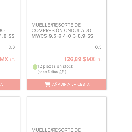
MUELLE/RESORTE DE
DO
COMPRESIÓN ONDULADO
4.8-SS
MWCS-9.5-6.4-0.3-8.9-SS
0.3
0.3
 $MX
126,89 $MX
H.T.
H.T.
12 piezas en stock
(
hace 5 días
)
TA
AÑADIR A LA CESTA
MUELLE/RESORTE DE