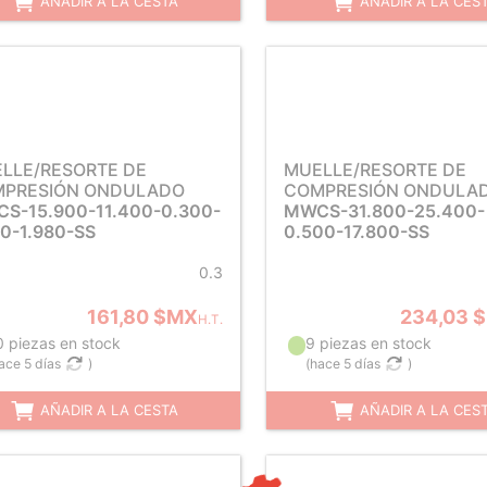
AÑADIR A LA CESTA
AÑADIR A LA CES
LLE/RESORTE DE
MUELLE/RESORTE DE
PRESIÓN ONDULADO
COMPRESIÓN ONDULA
S-15.900-11.400-0.300-
MWCS-31.800-25.400-
00-1.980-SS
0.500-17.800-SS
0.3
161,80 $MX
234,03 
H.T.
0 piezas en stock
9 piezas en stock
ace 5 días
)
(
hace 5 días
)
AÑADIR A LA CESTA
AÑADIR A LA CES