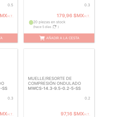
0.5
0.3
$MX
179,96 $MX
H.T.
H.T.
20 piezas en stock
(
hace 5 días
)
TA
AÑADIR A LA CESTA
MUELLE/RESORTE DE
DO
COMPRESIÓN ONDULADO
4-SS
MWCS-14.3-9.5-0.2-5-SS
0.3
0.2
$MX
97,16 $MX
H.T.
H.T.