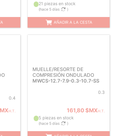
21 piezas en stock
(
hace 5 días
)
TA
AÑADIR A LA CESTA
MUELLE/RESORTE DE
DO
COMPRESIÓN ONDULADO
MWCS-12.7-7.9-0.3-10.7-SS
0.3
0.4
$MX
161,80 $MX
H.T.
H.T.
5 piezas en stock
(
hace 5 días
)