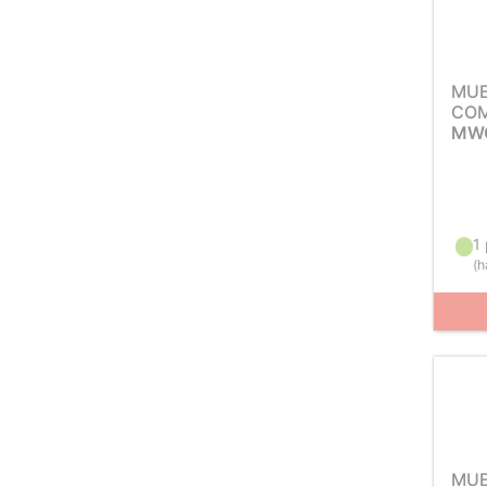
MUE
COM
MWC
1
(
h
MUE