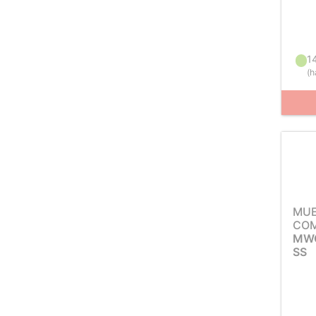
1
(
h
MUE
COM
MWC
SS