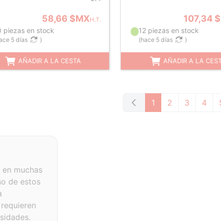
58,66 $MX
107,34 
H.T.
0 piezas en stock
12 piezas en stock
ace 5 días
)
(
hace 5 días
)
AÑADIR A LA CESTA
AÑADIR A LA CES
1
2
3
4
s en muchas
ño de estos
a
 requieren
sidades.