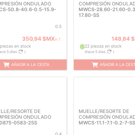
PRESIÓN ONDULADO
COMPRESIÓN ONDULA
S-50.8-40.6-0.5-15.9-
MWCS-28.60-21.60-0.
17.80-SS
0.5
350,94 $MX
148,84 
H.T.
 piezas en stock
22 piezas en stock
ace 5 días
)
(
hace 5 días
)
AÑADIR A LA CESTA
AÑADIR A LA CES
LLE/RESORTE DE
MUELLE/RESORTE DE
PRESIÓN ONDULADO
COMPRESIÓN ONDULA
875-0583-25S
MWCS-11.1-7.1-0.2-7-S
0.4