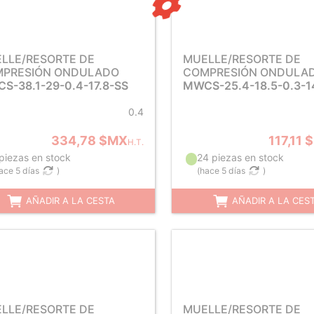
LLE/RESORTE DE
MUELLE/RESORTE DE
PRESIÓN ONDULADO
COMPRESIÓN ONDULA
S-38.1-29-0.4-17.8-SS
MWCS-25.4-18.5-0.3-1
0.4
334,78 $MX
117,11
H.T.
 piezas en stock
24 piezas en stock
ace 5 días
)
(
hace 5 días
)
AÑADIR A LA CESTA
AÑADIR A LA CES
LLE/RESORTE DE
MUELLE/RESORTE DE