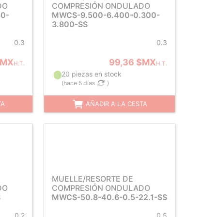
DO
COMPRESIÓN ONDULADO
30-
MWCS-9.500-6.400-0.300-
3.800-SS
0.3
0.3
$MX
99,36 $MX
H.T.
H.T.
20 piezas en stock
(
hace 5 días
)
TA
AÑADIR A LA CESTA
MUELLE/RESORTE DE
DO
COMPRESIÓN ONDULADO
S
MWCS-50.8-40.6-0.5-22.1-SS
0.2
0.5