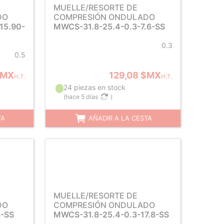
MUELLE/RESORTE DE
DO
COMPRESIÓN ONDULADO
15.90-
MWCS-31.8-25.4-0.3-7.6-SS
0.3
0.5
$MX
129,08 $MX
H.T.
H.T.
24 piezas en stock
(
hace 5 días
)
TA
AÑADIR A LA CESTA
MUELLE/RESORTE DE
DO
COMPRESIÓN ONDULADO
8-SS
MWCS-31.8-25.4-0.3-17.8-SS