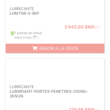
LUBRICANTE
LHMT68-5-SKF
2 943,60 $MX
H.T.
1 piezas en stock
(
hace 4 días
)
AÑADIR A LA CESTA
LUBRICANTE
LUBRIFIANT-PORTES-FENETRES-250ML-
3ENUN
179,96 $MX