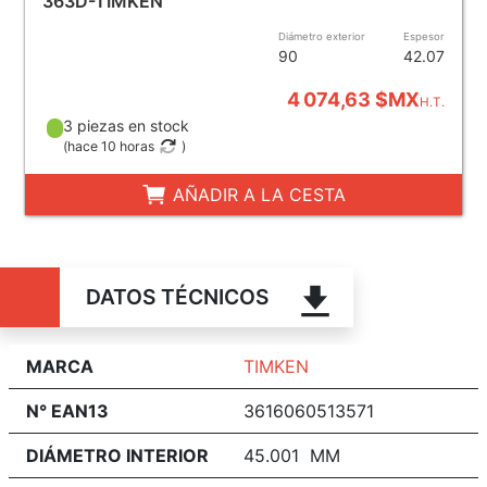
363D-TIMKEN
Diámetro exterior
Espesor
90
42.07
4 074,63 $MX
H.T.
3 piezas en stock
(
hace 10 horas
)
AÑADIR A LA CESTA
DATOS TÉCNICOS
MARCA
TIMKEN
N° EAN13
3616060513571
DIÁMETRO INTERIOR
45.001 MM